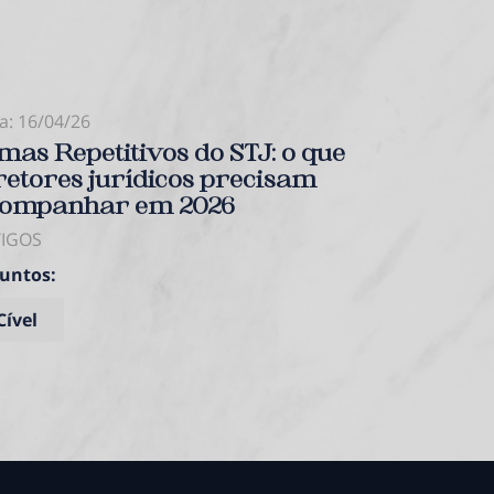
a: 16/04/26
Data: 08/04/2
mas Repetitivos do STJ: o que
Burnout: 
retores jurídicos precisam
empregado
ompanhar em 2026
nexo caus
TIGOS
ARTIGOS
untos:
Assuntos:
Cível
Trabalhis