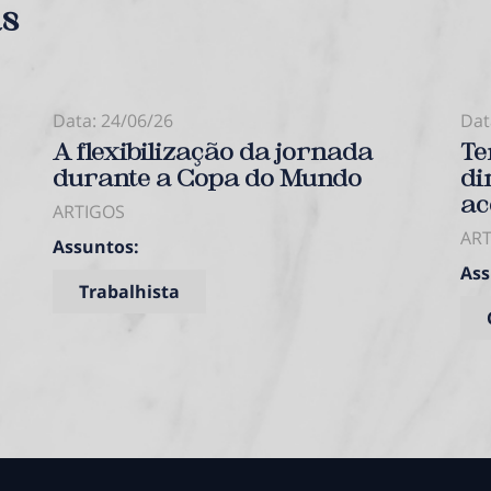
as
Data: 24/06/26
Dat
A flexibilização da jornada
Te
durante a Copa do Mundo
di
ac
ARTIGOS
AR
Assuntos:
Ass
Trabalhista