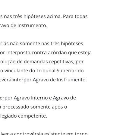
as nas três hipóteses acima. Para todas
gravo de Instrumento.
érias não somente nas três hipóteses
for interposto contra acórdão que esteja
lução de demandas repetitivas, por
o vinculante do Tribunal Superior do
deverá interpor Agravo de Instrumento.
terpor Agravo Interno
e
Agravo de
rá processado somente após o
olegiado competente.
lver a controvérsia existente em torno