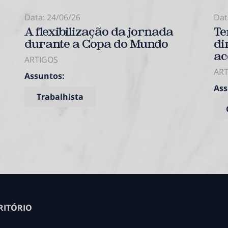
Data: 24/06/26
Dat
A flexibilização da jornada
Te
durante a Copa do Mundo
di
ac
ARTIGOS
AR
Assuntos:
Ass
Trabalhista
RITÓRIO