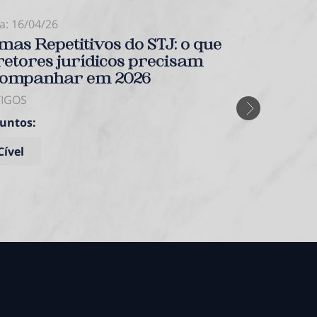
a: 16/04/26
Data: 08/04/2
mas Repetitivos do STJ: o que
Burnout: 
retores jurídicos precisam
empregado
ompanhar em 2026
nexo caus
TIGOS
ARTIGOS
untos:
Assuntos:
Cível
Trabalhis