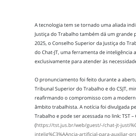
A tecnologia tem se tornado uma aliada indi
Justiça do Trabalho também dá um grande pa
2025, o Conselho Superior da Justiça do Tr
do Chat-JT, uma ferramenta de inteligência a
exclusivamente para atender às necessidade
O pronunciamento foi feito durante a abertu
Tribunal Superior do Trabalho e do CSJT, min
reafirmando o compromisso com a moderniz
âmbito trabalhista. A notícia foi divulgada 
Trabalho e pode ser acessada no link: TST – 
(
https://tst.jus.br/web/guest/-/chat-jt-jus
intelig%C3%AAncia-artificial-para-auxiliar-