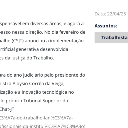
Data: 22/04/25
spensável em diversas áreas, e agora a
Assuntos:
sso nessa direção. No dia fevereiro de
Trabalhista
abalho (CSJT) anunciou a implementação
rtificial generativa desenvolvida
s da Justiça do Trabalho.
ra do ano judiciário pelo presidente do
istro Aloysio Corrêa da Veiga,
ação e a inovação tecnológica no
pelo próprio Tribunal Superior do
Chat-JT
ti%C3%A7a-do-trabalho-lan%C3%A7a-
profissionais-da-institui%C3%A7%C3%A3o
).