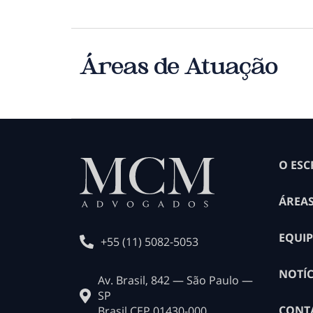
Áreas de Atuação
O ESC
ÁREA
EQUIP
+55 (11) 5082-5053
NOTÍC
Av. Brasil, 842 — São Paulo —
SP
CONT
Brasil CEP 01430-000