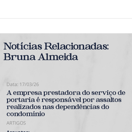
ÁREAS DE ATUAÇÃO
EQUIPE
NOTÍCIAS
Notícias Relacionadas:
Bruna Almeida
CONTATO
Data: 17/03/26
A empresa prestadora do serviço de
portaria é responsável por assaltos
realizados nas dependências do
condomínio
ARTIGOS